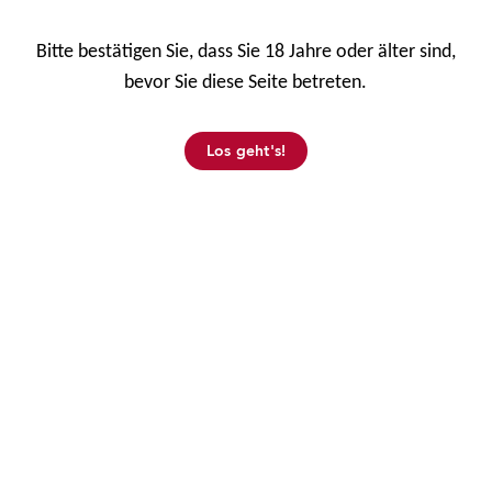
Mehr erfahren
Bitte bestätigen Sie, dass Sie 18 Jahre oder älter sind,
bevor Sie diese Seite betreten.
Los geht's!
Reels on Tour: BALLY WULFF
zieht positive Bilanz der LINK