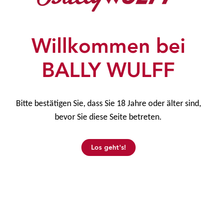
erneut an die Bildschirme, Tablets und
Smartphones ein: Zum Summer Boost 2021!
Damit knüpfen die Trendsetter an den großen
Willkommen bei
Erfolg…
BALLY WULFF
Mehr erfahren
Bitte bestätigen Sie, dass Sie 18 Jahre oder älter sind,
bevor Sie diese Seite betreten.
Los geht's!