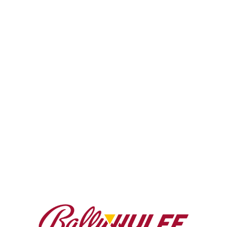
Summer Boost 2021
BALLY WULFF begrüßt die
Wiedereröffnungen mit dem Neuesten
vom Neuesten zum Durchstarten
28. Mai 2021
Pressemitteilung
Pünktlich zu den bevorstehenden
Neueröffnungen lädt BALLY WULFF seine Kunden