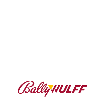
und ansprechender
ritt stehen die
folio mit hochwertigen
 auf einer
d modernen
gartigen Animationen für die Gehäusegenerationen LUX und d
traktivem Zusatzfeature SUPER WHEEL ist der Garant für ener
wer. Der beliebte Klassiker nimmt durch sein 45er-Spielepaket
und dem 75er-Spielepaket POLAR wird jede Gastronomie zu
terhaltung bereiten die beiden 30er-Spielepakete FIRE RELOA
ssenden Überblick über aktuelle spanische Trends und Neuhei
uf dem spanischen Handelsplatz und haben stetig an Markenpr