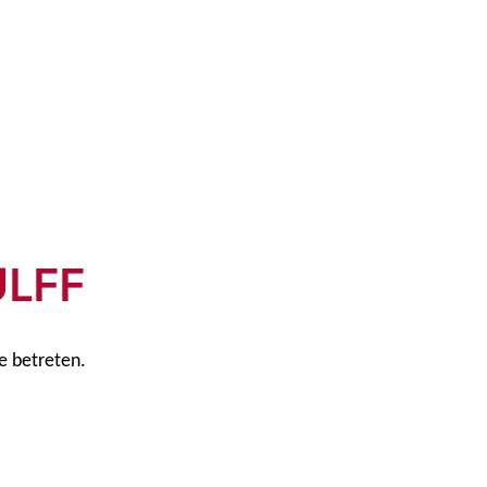
ULFF
te betreten.