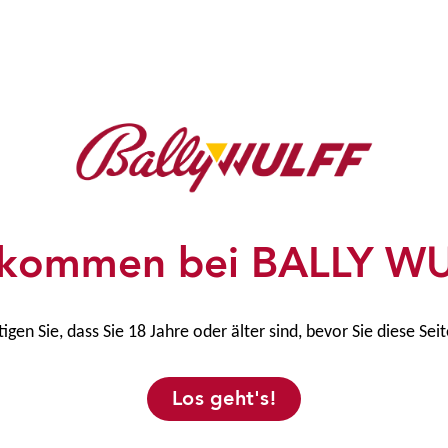
Mai
adene
d kamen
nen
s stand
unde
lkommen bei BALLY W
. Die
hain
tigen Sie, dass Sie 18 Jahre oder älter sind, bevor Sie diese Sei
Los geht's!
g beim Wiedersehen in Berlin