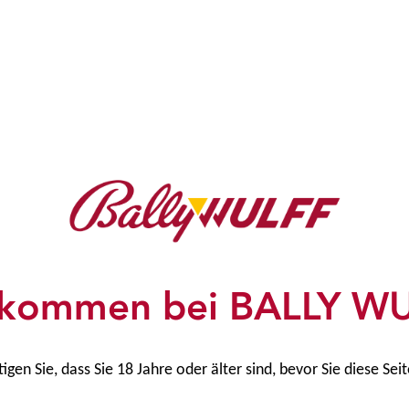
ie neue Umschaltfunkti
Schrittanleitung
Servicemenü öffnen
lkommen bei BALLY W
Als Aufsteller anmel
Den Pfad folgen: Ein
Spielpaket-Wechsel
tigen Sie, dass Sie 18 Jahre oder älter sind, bevor Sie diese Sei
Gewünschtes Feature
bestätigen