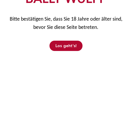
Spielzustandsanzeige
Bitte bestätigen Sie, dass Sie 18 Jahre oder älter sind,
Technische Daten
bevor Sie diese Seite betreten.
Los geht's!
Maße
H 170 cm | B 74 cm | T 83.8 cm
Gewicht
160 kg
Stromverbrauch
200 W
Optional mit drittem Monitor erhältlich.