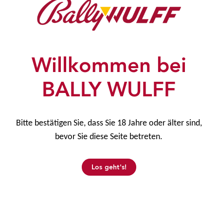
Willkommen bei
Firmenzentrale
BALLY WULFF
BALLY WULFF Games & Entertainment GmbH
Colditzstraße 34/36
12099 Berlin
Bitte bestätigen Sie, dass Sie 18 Jahre oder älter sind,
bevor Sie diese Seite betreten.
Informationen
Los geht's!
Home
Unternehmen
News