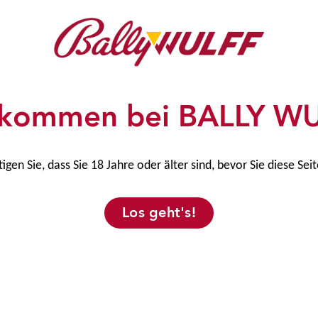
leneuheiten schenken höchstmögliches Vergnügen.
ch
, welches gestärkt das Parkett der Gastronomie betritt: Zeh
ture gestalten den abwechslungsreichen Spielemix.
er-Spielepaket SELECT POLAR, mit außergewöhnlichen Spielen,
lkommen bei BALLY W
 – mit einem Mix aus 30 Spielen. Das Kraftpaket nimmt volle 
tigen Sie, dass Sie 18 Jahre oder älter sind, bevor Sie diese Sei
iedenen Spielen ein monumentales Entertainment, solo oder
ngsvoll ein. Ganze fünf Spieleneuheiten warten auf ihren Eins
Los geht's!
mmt kein Spielgast vorbei! Das 30er-Spielepaket punktet so
euerwerk der Unterhaltung geht in die nächste Runde.
ielen den Ausbruch des Unterhaltungsfeuers und sorgt für ein
ten Spielgastmagnet SUPER WHEEL kombinierbar.
z besonderen Prachtexemplar: Das 3 IN 1 Spielepaket zündet 