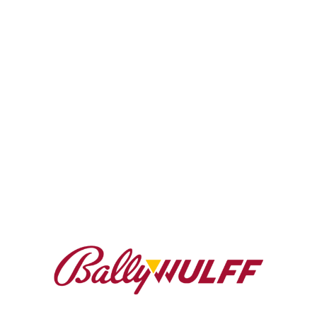
um die Branche, die aktuelle Frühjahrs- bzw.
Sommervermarktung von BALLY WULFF, 75 Jahre
Jubiläumsaktion und die BWnet.pro
Vernetzungssoftware. Alle Teilnehmerinnen und
Teilnehmer nutzten die Gelegenheit, in offener und
konstruktiver Atmosphäre fachlich, sachlich ihre
Erfahrungen auszutauschen und gemeinsam neue
Impulse zu setzen.
„Es ist beeindruckend, wie engagiert und
lösungsorientiert unsere Partnerinnen und Partner die
Herausforderungen und Chancen unserer Branche
diskutieren. Der persönliche Austausch ist für uns als
Unternehmen von unschätzbarem Wert – nur gemeinsam
können wir die Zukunft erfolgreich gestalten“, betonte