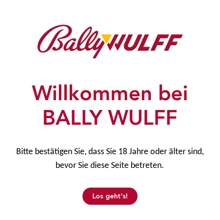
Handbücher
Termine & Aktuelles
Techniker-Frühstück
Mediathek
Willkommen bei
BALLY WULFF
Firmenzentrale
Bitte bestätigen Sie, dass Sie 18 Jahre oder älter sind,
BALLY WULFF Games & Entertainment GmbH
bevor Sie diese Seite betreten.
Colditzstraße 34/36
12099 Berlin
Los geht's!
Informationen