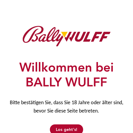
Willkommen bei
Zurück
BALLY WULFF
Firmenzentrale
Bitte bestätigen Sie, dass Sie 18 Jahre oder älter sind,
bevor Sie diese Seite betreten.
BALLY WULFF Games & Entertainment GmbH
Colditzstraße 34/36
12099 Berlin
Los geht's!