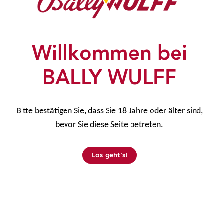
Firmenzentrale
Willkommen bei
BALLY WULFF
BALLY WULFF Games & Entertainment GmbH
Colditzstraße 34/36
12099 Berlin
Bitte bestätigen Sie, dass Sie 18 Jahre oder älter sind,
Informationen
bevor Sie diese Seite betreten.
Home
Los geht's!
Unternehmen
News
AGB