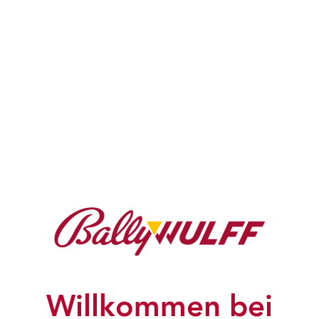
Maximale Spielevielfalt
BALLY WULFF präsentiert prall
gefüllte Spielepakete mit neuen
Highlightspielen und MAXIplay-
Features
18. Mai 2022
Pressemitteilung
BALLY WULFF denkt groß und platziert in diesem
Frühling eine gigantische Spielevielfalt mit den
größten Spielepaketen aller Zeiten.
Eindrucksvolle Spieleneuheiten, neue MAXIplay-
Funktionen und ein neuer spieleübergreifender
Modus lassen Spielerherzen ab…
Willkommen bei